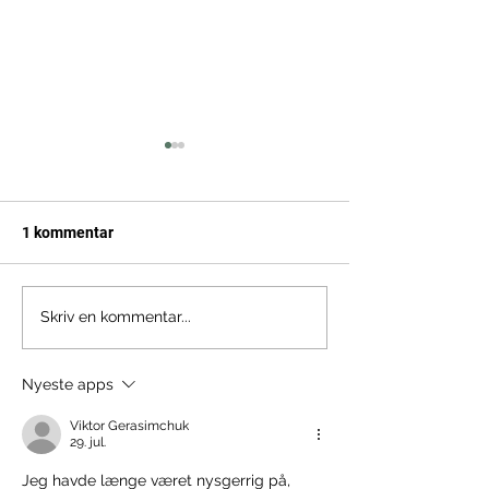
1 kommentar
5 års fødselsdag!
Afslutning på
Skriv en kommentar...
Podcastserie
Nyeste apps
Viktor Gerasimchuk
29. jul.
Jeg havde længe været nysgerrig på, 