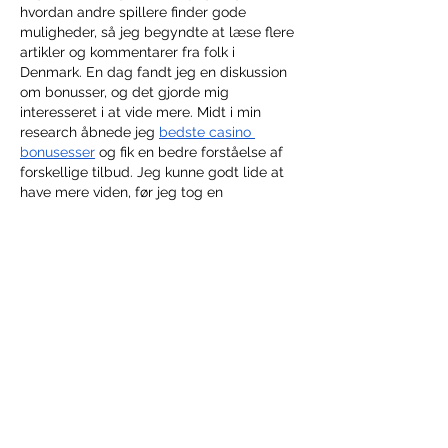
hvordan andre spillere finder gode 
muligheder, så jeg begyndte at læse flere 
artikler og kommentarer fra folk i 
Denmark. En dag fandt jeg en diskussion 
om bonusser, og det gjorde mig 
interesseret i at vide mere. Midt i min 
research åbnede jeg 
bedste casino 
bonusesser
 og fik en bedre forståelse af 
forskellige tilbud. Jeg kunne godt lide at 
have mere viden, før jeg tog en 
beslutning. Da jeg senere prøvede det i 
praksis, startede det…
Vis mere
Redigeret
Synes godt om
Svar
Fonden GRO