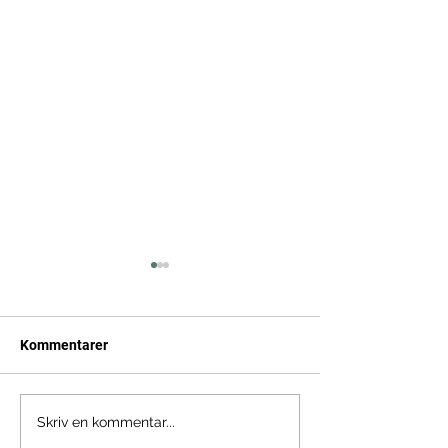
Kommentarer
5 års fødselsdag
Kvalitetsstempel af
Skriv en kommentar...
RådgivningsDanmark