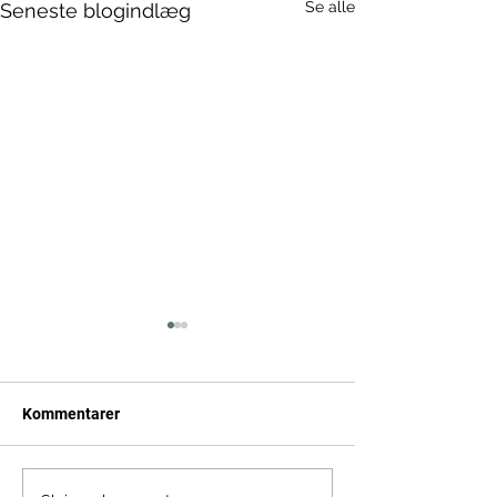
Se alle
Seneste blogindlæg
Kommentarer
5 års fødselsdag